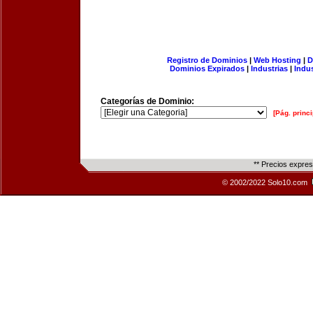
Registro de Dominios
|
Web Hosting
|
D
Dominios Expirados
|
Industrias
|
Indu
Categorías de Dominio:
[Pág. princi
** Precios expre
© 2002/2022 Solo10.com