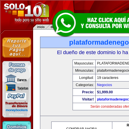
plataformadenego
El dueño de este dominio lo ha
Mayusculas:
PLATAFORMADEN
Minusculas:
plataformadenegoc
Longitud:
19 caracteres
Categorias:
Negocios
Precio:
$1,999.00
Visitar!
plataformadenegoc
Serán consideradas ofer
R