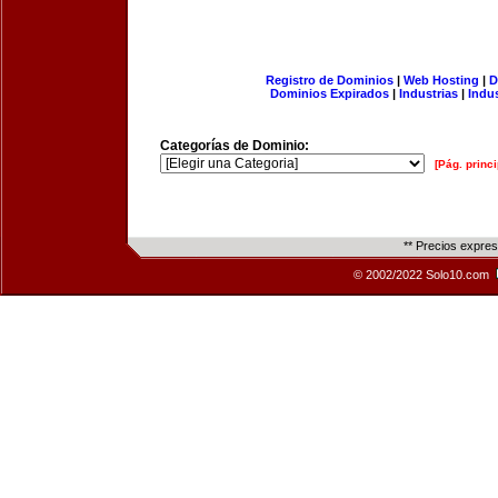
Registro de Dominios
|
Web Hosting
|
D
Dominios Expirados
|
Industrias
|
Indu
Categorías de Dominio:
[Pág. princi
** Precios expre
© 2002/2022 Solo10.com