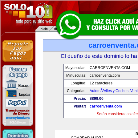
carroenventa
El dueño de este dominio lo ha
Mayusculas:
CARROENVENTA.COM
Minusculas:
carroenventa.com
Longitud:
12 caracteres
Categorias:
AutomÃ³viles y Coches
,
Vent
Precio:
$899.00
Visitar!
carroenventa.com
Serán consideradas ofer
R