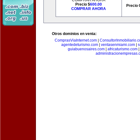
COMPRAR AHORA
Precio $
600.00
Precio 
COMPRAR AHORA
Otros dominios en venta:
ComprasViaInternet.com
|
ConsultorInmobiliario.
agentedeturismo.com
|
ventasenmiami.com
|
s
guiabuenosaires.com
|
africaturismo.com
administracionempresas.