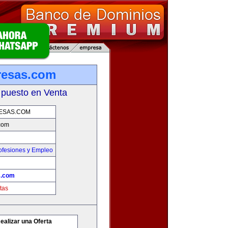
resas.com
 puesto en Venta
ESAS.COM
com
ofesiones y Empleo
s.com
tas
ealizar una Oferta