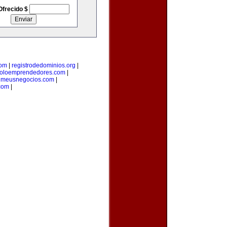
Ofrecido $
com
|
registrodedominios.org
|
oloemprendedores.com
|
|
meusnegocios.com
|
com
|