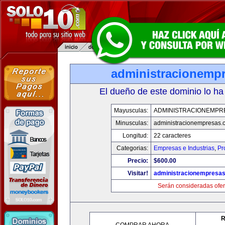
administracionemp
El dueño de este dominio lo ha
Mayusculas:
ADMINISTRACIONEMPR
Minusculas:
administracionempresas.
Longitud:
22 caracteres
Categorias:
Empresas e Industrias
,
Pr
Precio:
$600.00
Visitar!
administracionempresa
Serán consideradas ofer
R