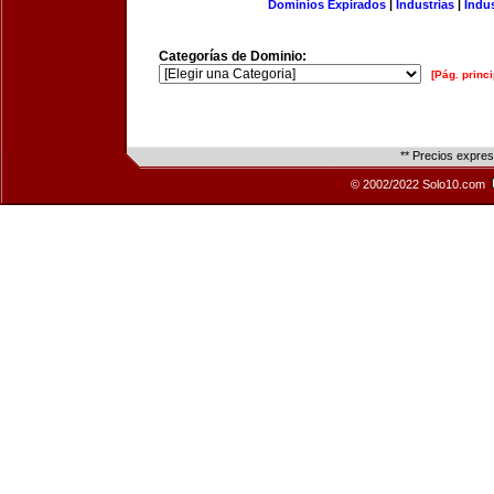
Dominios Expirados
|
Industrias
|
Indu
Categorías de Dominio:
[Pág. princi
** Precios expre
© 2002/2022 Solo10.com