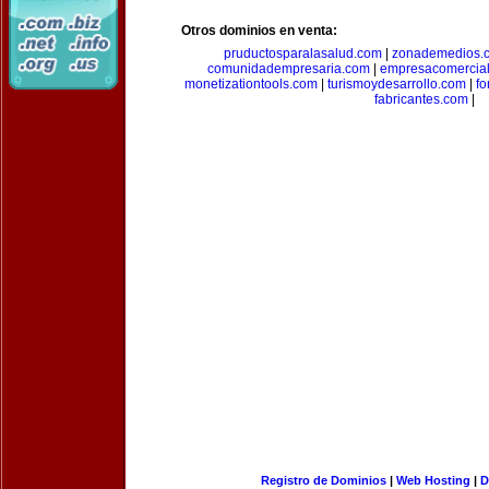
Otros dominios en venta:
pruductosparalasalud.com
|
zonademedios.
comunidadempresaria.com
|
empresacomercia
monetizationtools.com
|
turismoydesarrollo.com
|
fo
fabricantes.com
|
Registro de Dominios
|
Web Hosting
|
D