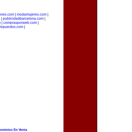
ones.com
|
modamujeres.com
|
m
|
publicidadbarcelona.com
|
m
|
comprasporweb.com
|
yrepuestos.com
|
ominios En Venta