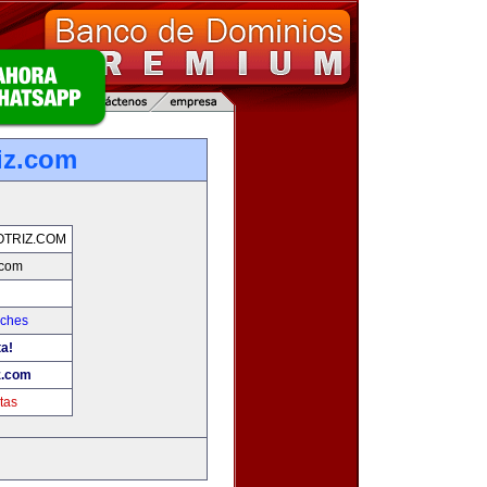
iz.com
TRIZ.COM
.com
oches
ta!
z.com
tas