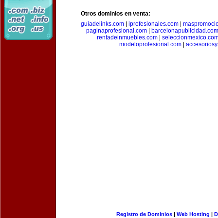
Otros dominios en venta:
guiadelinks.com
|
iprofesionales.com
|
maspromoci
paginaprofesional.com
|
barcelonapublicidad.co
rentadeinmuebles.com
|
seleccionmexico.co
modeloprofesional.com
|
accesorios
Registro de Dominios
|
Web Hosting
|
D