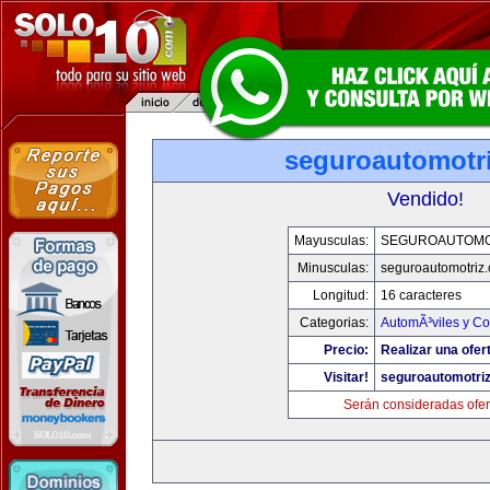
seguroautomotr
Vendido!
Mayusculas:
SEGUROAUTOMO
Minusculas:
seguroautomotriz
Longitud:
16 caracteres
Categorias:
AutomÃ³viles y C
Precio:
Realizar una ofer
Visitar!
seguroautomotri
Serán consideradas ofer