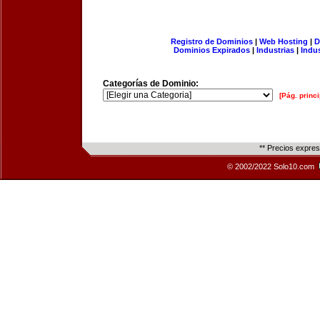
Registro de Dominios
|
Web Hosting
|
D
Dominios Expirados
|
Industrias
|
Indu
Categorías de Dominio:
[Pág. princi
** Precios expre
© 2002/2022 Solo10.com