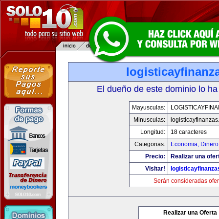
logisticayfinan
El dueño de este dominio lo ha
Mayusculas:
LOGISTICAYFIN
Minusculas:
logisticayfinanza
Longitud:
18 caracteres
Categorias:
Economia, Dinero
Precio:
Realizar una ofer
Visitar!
logisticayfinanz
Serán consideradas ofer
Realizar una Oferta