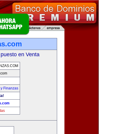
zas.com
 puesto en Venta
ANZAS.COM
s.com
 y Finanzas
ta!
as.com
tas