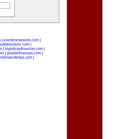
m
|
eventosmasivos.com
|
ultidirectorio.com
|
m
|
logisticayfinanzas.com
|
com
|
guiadefinanzas.com
|
oletindeofertas.com
|