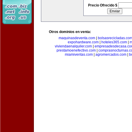
Precio Ofrecido $
Otros dominios en venta:
maquinasdeventa.com
|
bolsasrecicladas.co
expohardware.com
|
hoteles365.com
|
m
viviendaenalquiler.com
|
empresadesdecasa.co
prestamoenefectivo.com
|
comprasnocturnas.
miamiventas.com
|
agromercados.com
|
b