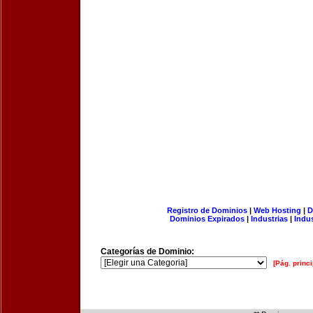
Registro de Dominios
|
Web Hosting
|
D
Dominios Expirados
|
Industrias
|
Indu
Categorías de Dominio:
[Pág. princi