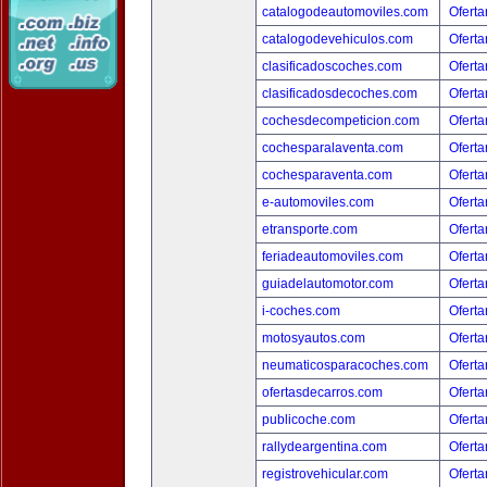
catalogodeautomoviles.com
Oferta
catalogodevehiculos.com
Oferta
clasificadoscoches.com
Oferta
clasificadosdecoches.com
Oferta
cochesdecompeticion.com
Oferta
cochesparalaventa.com
Oferta
cochesparaventa.com
Oferta
e-automoviles.com
Oferta
etransporte.com
Oferta
feriadeautomoviles.com
Oferta
guiadelautomotor.com
Oferta
i-coches.com
Oferta
motosyautos.com
Oferta
neumaticosparacoches.com
Oferta
ofertasdecarros.com
Oferta
publicoche.com
Oferta
rallydeargentina.com
Oferta
registrovehicular.com
Oferta