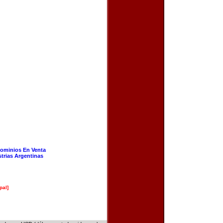
ominios En Venta
strias Argentinas
pal]