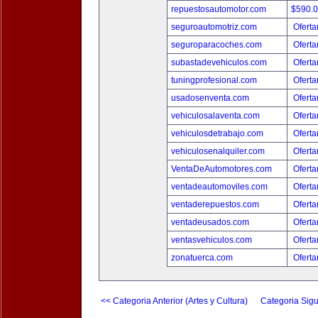
repuestosautomotor.com
$590.
seguroautomotriz.com
Oferta
seguroparacoches.com
Oferta
subastadevehiculos.com
Oferta
tuningprofesional.com
Oferta
usadosenventa.com
Oferta
vehiculosalaventa.com
Oferta
vehiculosdetrabajo.com
Oferta
vehiculosenalquiler.com
Oferta
VentaDeAutomotores.com
Oferta
ventadeautomoviles.com
Oferta
ventaderepuestos.com
Oferta
ventadeusados.com
Oferta
ventasvehiculos.com
Oferta
zonatuerca.com
Oferta
<< Categoria Anterior (Artes y Cultura)
Categoria Sigu